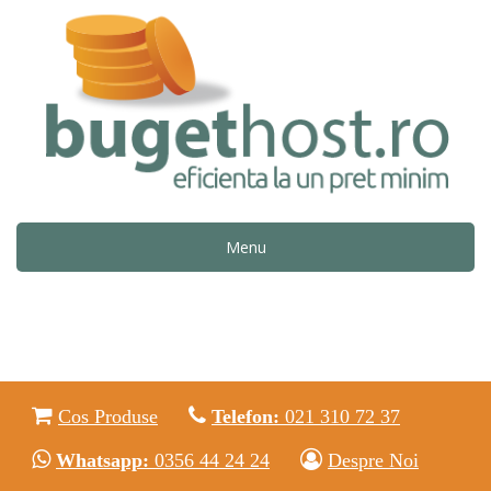
Menu
Cos Produse
Telefon:
021 310 72 37
Whatsapp:
0356 44 24 24
Despre Noi