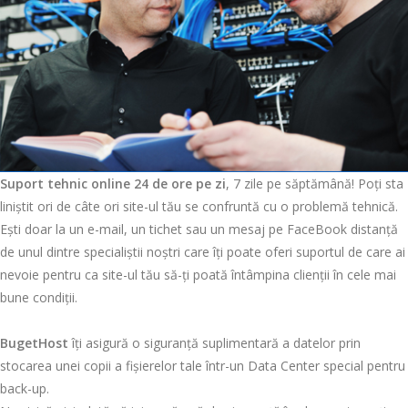
Suport tehnic online 24 de ore pe zi
, 7 zile pe săptămână! Poți sta
liniștit ori de câte ori site-ul tău se confruntă cu o problemă tehnică.
Ești doar la un e-mail, un tichet sau un mesaj pe FaceBook distanță
de unul dintre specialiștii noștri care îți poate oferi suportul de care ai
nevoie pentru ca site-ul tău să-ți poată întâmpina clienții în cele mai
bune condiții.
BugetHost
îți asigură o siguranță suplimentară a datelor prin
stocarea unei copii a fișierelor tale într-un Data Center special pentru
back-up.